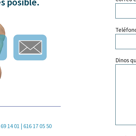
s posible.
Teléfon
Dinos qu
 69 14 01
|
616 17 05 50