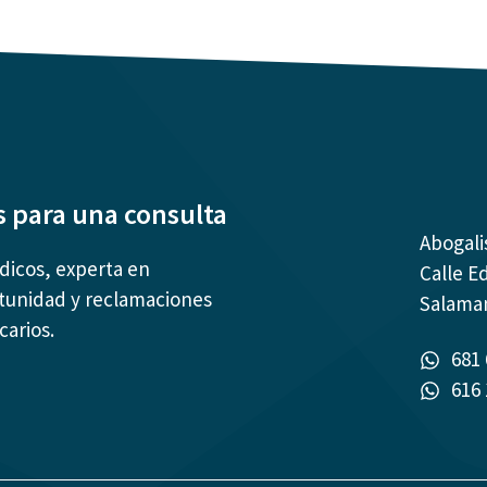
s para una consulta
Abogali
ídicos, experta en
Calle E
tunidad y reclamaciones
Salama
carios.
681 
616 