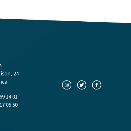
s
dison, 24
nca
69 14 01
17 05 50