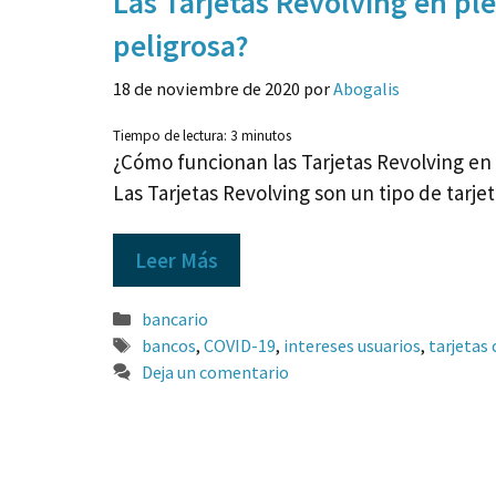
Las Tarjetas Revolving en p
peligrosa?
18 de noviembre de 2020
por
Abogalis
Tiempo de lectura:
3
minutos
¿Cómo funcionan las Tarjetas Revolving en
Las Tarjetas Revolving son un tipo de tarje
Leer Más
Categorías
bancario
Etiquetas
bancos
,
COVID-19
,
intereses usuarios
,
tarjetas 
Deja un comentario