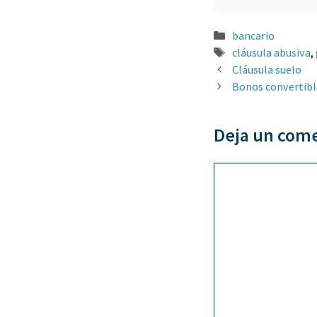
Categorías
bancario
Etiquetas
cláusula abusiva
,
Cláusula suelo
Bonos convertible
Deja un com
Comentario