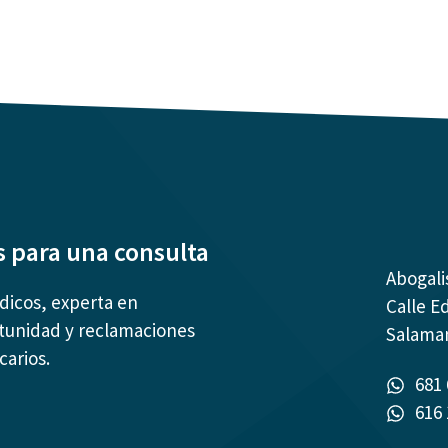
s para una consulta
Abogali
ídicos, experta en
Calle E
tunidad y reclamaciones
Salama
carios.
681 
616 