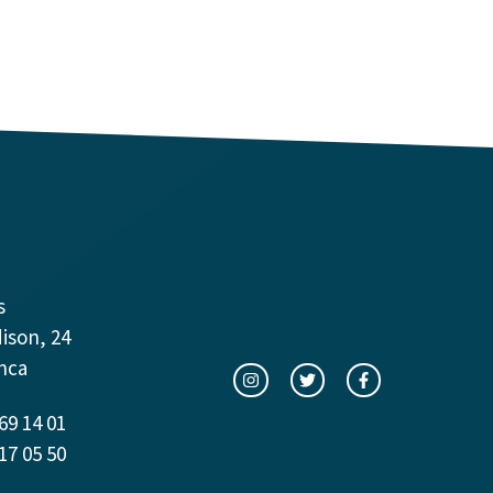
s
dison, 24
nca
69 14 01
17 05 50