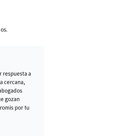
os.
r respuesta a
a cercana,
 abogados
ue gozan
romis por tu