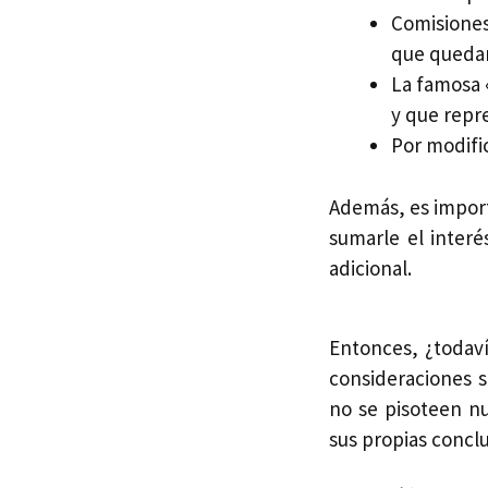
Comisiones 
que quedar
La famosa 
y que repre
Por modifi
Además, es import
sumarle el inter
adicional.
Entonces, ¿todav
consideraciones 
no se pisoteen n
sus propias concl