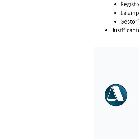
Registr
La empr
Gestorí
Justifican