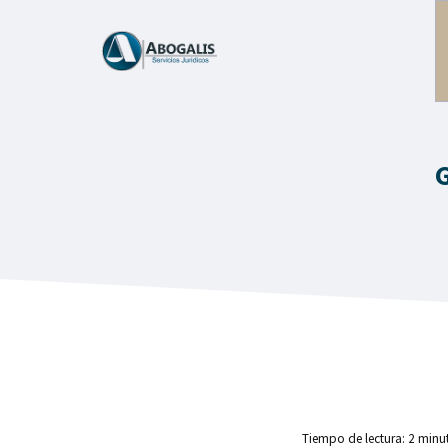
Saltar
al
contenido
G
Tiempo de lectura:
2
minu