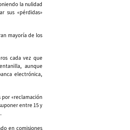
oniendo la nulidad
ar sus «pérdidas»
ran mayoría de los
uros cada vez que
ntanilla, aunque
anca electrónica,
s por «reclamación
suponer entre 15 y
.
ado en comisiones