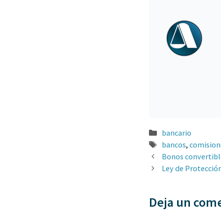
Categorías
bancario
Etiquetas
bancos
,
comision
Bonos convertible
Ley de Protecció
Deja un com