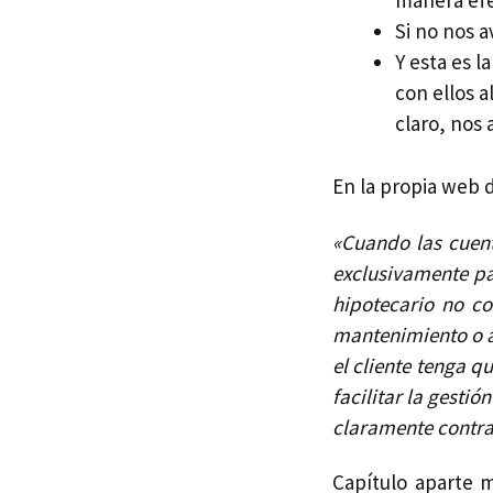
manera efe
Si no nos a
Y esta es l
con ellos 
claro, nos 
En la propia web 
«Cuando las cuent
exclusivamente pa
hipotecario no co
mantenimiento o a
el cliente tenga 
facilitar la gestió
claramente contrar
Capítulo aparte 