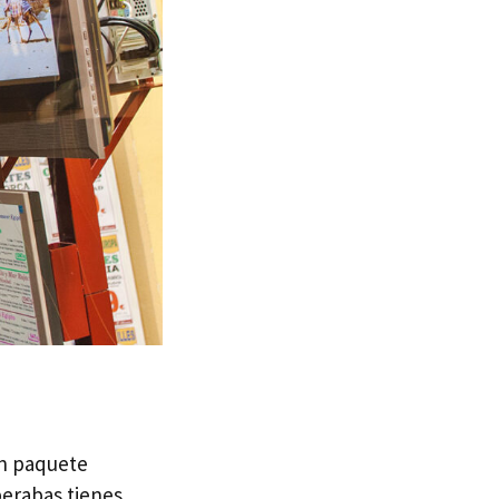
un paquete
perabas tienes