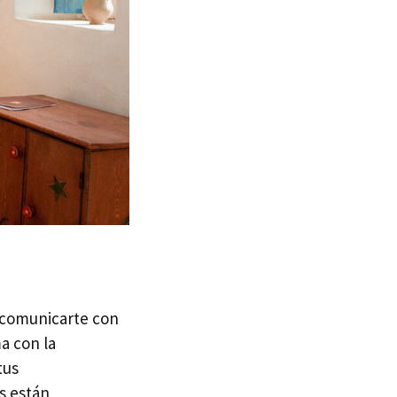
 comunicarte con
ma con la
tus
s están